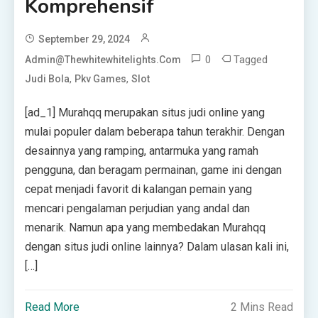
Komprehensif
September 29, 2024
0
Tagged
Admin@thewhitewhitelights.com
,
,
Judi Bola
Pkv Games
Slot
[ad_1] Murahqq merupakan situs judi online yang
mulai populer dalam beberapa tahun terakhir. Dengan
desainnya yang ramping, antarmuka yang ramah
pengguna, dan beragam permainan, game ini dengan
cepat menjadi favorit di kalangan pemain yang
mencari pengalaman perjudian yang andal dan
menarik. Namun apa yang membedakan Murahqq
dengan situs judi online lainnya? Dalam ulasan kali ini,
[…]
Read More
2 Mins Read