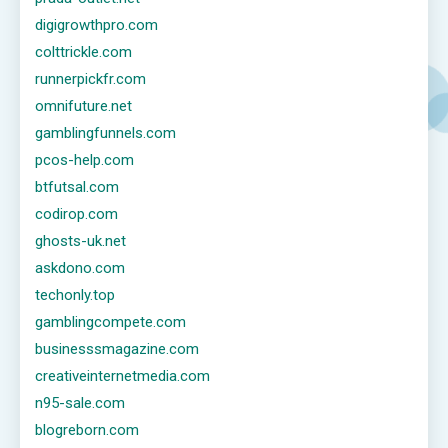
digigrowthpro.com
colttrickle.com
runnerpickfr.com
omnifuture.net
gamblingfunnels.com
pcos-help.com
btfutsal.com
codirop.com
ghosts-uk.net
askdono.com
techonly.top
gamblingcompete.com
businesssmagazine.com
creativeinternetmedia.com
n95-sale.com
blogreborn.com