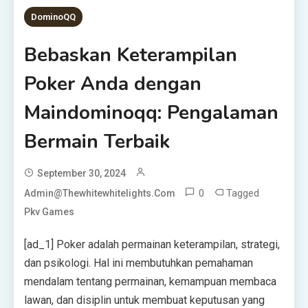
DominoQQ
Bebaskan Keterampilan
Poker Anda dengan
Maindominoqq: Pengalaman
Bermain Terbaik
September 30, 2024
0
Tagged
Admin@thewhitewhitelights.com
Pkv Games
[ad_1] Poker adalah permainan keterampilan, strategi,
dan psikologi. Hal ini membutuhkan pemahaman
mendalam tentang permainan, kemampuan membaca
lawan, dan disiplin untuk membuat keputusan yang