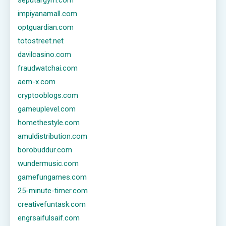
seputargym.com
impiyanamall.com
optguardian.com
totostreet.net
davilcasino.com
fraudwatchai.com
aem-x.com
cryptooblogs.com
gameuplevel.com
homethestyle.com
amuldistribution.com
borobuddur.com
wundermusic.com
gamefungames.com
25-minute-timer.com
creativefuntask.com
engrsaifulsaif.com