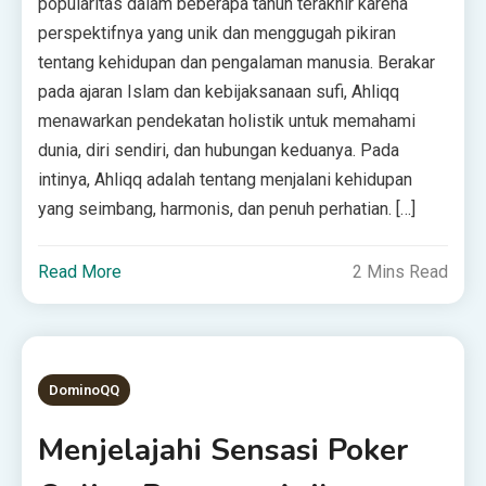
popularitas dalam beberapa tahun terakhir karena
perspektifnya yang unik dan menggugah pikiran
tentang kehidupan dan pengalaman manusia. Berakar
pada ajaran Islam dan kebijaksanaan sufi, Ahliqq
menawarkan pendekatan holistik untuk memahami
dunia, diri sendiri, dan hubungan keduanya. Pada
intinya, Ahliqq adalah tentang menjalani kehidupan
yang seimbang, harmonis, dan penuh perhatian. […]
Read More
2 Mins Read
DominoQQ
Menjelajahi Sensasi Poker