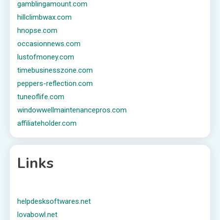
gamblingamount.com
hillclimbwax.com
hnopse.com
occasionnews.com
lustofmoney.com
timebusinesszone.com
peppers-reflection.com
tuneoflife.com
windowwellmaintenancepros.com
affiliateholder.com
Links
helpdesksoftwares.net
lovabowl.net