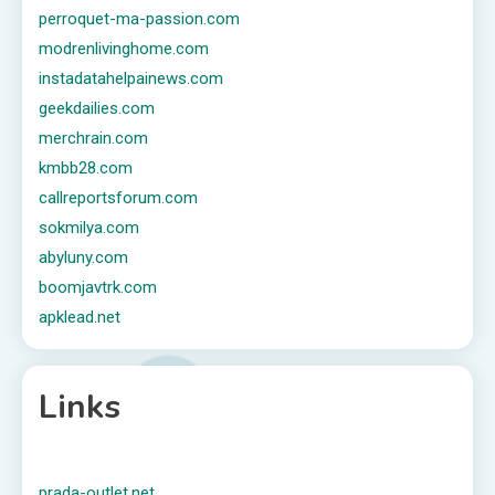
perroquet-ma-passion.com
modrenlivinghome.com
instadatahelpainews.com
geekdailies.com
merchrain.com
kmbb28.com
callreportsforum.com
sokmilya.com
abyluny.com
boomjavtrk.com
apklead.net
Links
prada-outlet.net