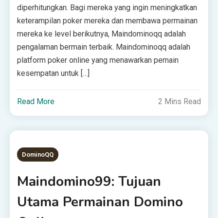
diperhitungkan. Bagi mereka yang ingin meningkatkan
keterampilan poker mereka dan membawa permainan
mereka ke level berikutnya, Maindominoqq adalah
pengalaman bermain terbaik. Maindominoqq adalah
platform poker online yang menawarkan pemain
kesempatan untuk […]
Read More
2 Mins Read
DominoQQ
Maindomino99: Tujuan
Utama Permainan Domino