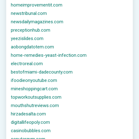
homeimprovementit.com
newstribunal.com
newsdailymagazines.com
preceptionhub.com
yeezislides.com
aobongdatotem.com
home-remedies-yeast-infection.com
electroreal.com
bestofmiami-dadecounty.com
ifoodieonyoutube.com
mineshoppingcart.com
topworkoutsupplies.com
mouthshutreviews.com
hirzadesalta.com
digitallifeopoly.com
casinobubbles.com