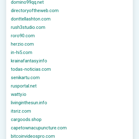
domino99qq.net
directoryoftheweb.com
donttellashton.com
rush3studio.com
roro90.com
herzio.com
in-hi5.com
krainafantasy.info
todas-noticias.com
senikartu.com
rusportal.net
watty.io
livinginthesun.info
itsriz.com
cargoods.shop
capetownacupuncture.com
bitcoinvideospro.com