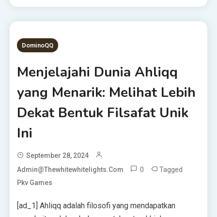
DominoQQ
Menjelajahi Dunia Ahliqq
yang Menarik: Melihat Lebih
Dekat Bentuk Filsafat Unik
Ini
September 28, 2024
0
Tagged
Admin@thewhitewhitelights.com
Pkv Games
[ad_1] Ahliqq adalah filosofi yang mendapatkan