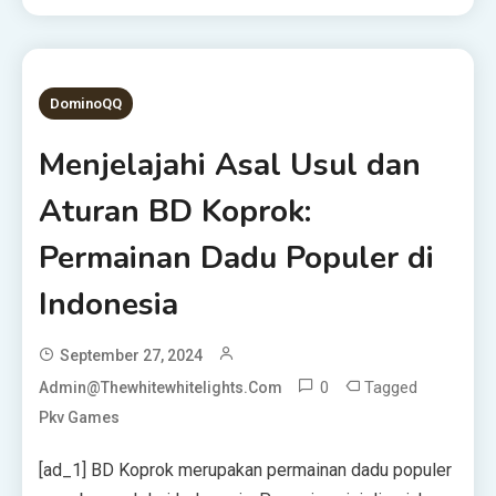
DominoQQ
Menjelajahi Asal Usul dan
Aturan BD Koprok:
Permainan Dadu Populer di
Indonesia
September 27, 2024
0
Tagged
Admin@thewhitewhitelights.com
Pkv Games
[ad_1] BD Koprok merupakan permainan dadu populer