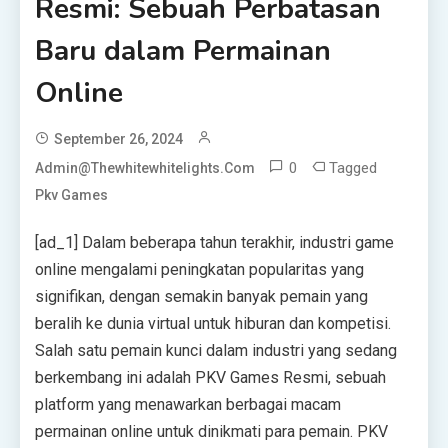
Resmi: Sebuah Perbatasan
Baru dalam Permainan
Online
September 26, 2024
0
Tagged
Admin@thewhitewhitelights.com
Pkv Games
[ad_1] Dalam beberapa tahun terakhir, industri game
online mengalami peningkatan popularitas yang
signifikan, dengan semakin banyak pemain yang
beralih ke dunia virtual untuk hiburan dan kompetisi.
Salah satu pemain kunci dalam industri yang sedang
berkembang ini adalah PKV Games Resmi, sebuah
platform yang menawarkan berbagai macam
permainan online untuk dinikmati para pemain. PKV