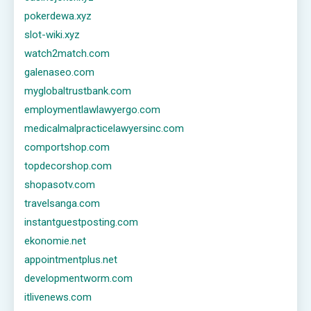
pokerdewa.xyz
slot-wiki.xyz
watch2match.com
galenaseo.com
myglobaltrustbank.com
employmentlawlawyergo.com
medicalmalpracticelawyersinc.com
comportshop.com
topdecorshop.com
shopasotv.com
travelsanga.com
instantguestposting.com
ekonomie.net
appointmentplus.net
developmentworm.com
itlivenews.com