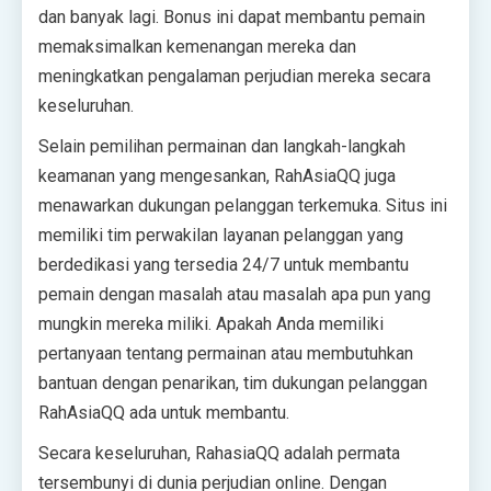
dan banyak lagi. Bonus ini dapat membantu pemain
memaksimalkan kemenangan mereka dan
meningkatkan pengalaman perjudian mereka secara
keseluruhan.
Selain pemilihan permainan dan langkah-langkah
keamanan yang mengesankan, RahAsiaQQ juga
menawarkan dukungan pelanggan terkemuka. Situs ini
memiliki tim perwakilan layanan pelanggan yang
berdedikasi yang tersedia 24/7 untuk membantu
pemain dengan masalah atau masalah apa pun yang
mungkin mereka miliki. Apakah Anda memiliki
pertanyaan tentang permainan atau membutuhkan
bantuan dengan penarikan, tim dukungan pelanggan
RahAsiaQQ ada untuk membantu.
Secara keseluruhan, RahasiaQQ adalah permata
tersembunyi di dunia perjudian online. Dengan