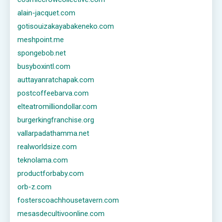
alain-jacquet.com
gotisouizakayabakeneko.com
meshpoint.me
spongebob.net
busyboxintl.com
auttayanratchapak.com
postcoffeebarva.com
elteatromilliondollar.com
burgerkingfranchise.org
vallarpadathamma.net
realworldsize.com
teknolama.com
productforbaby.com
orb-z.com
fosterscoachhousetavern.com
mesasdecultivoonline.com