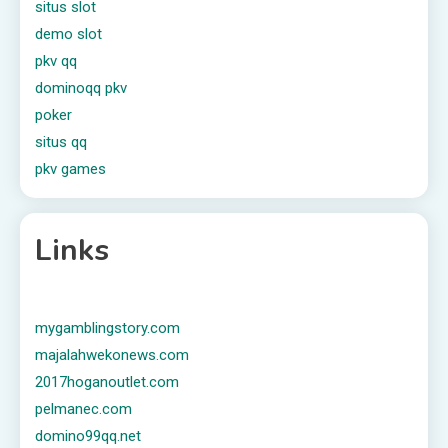
situs slot
demo slot
pkv qq
dominoqq pkv
poker
situs qq
pkv games
Links
mygamblingstory.com
majalahwekonews.com
2017hoganoutlet.com
pelmanec.com
domino99qq.net