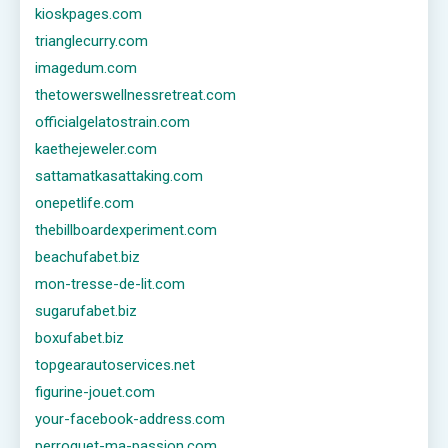
kioskpages.com
trianglecurry.com
imagedum.com
thetowerswellnessretreat.com
officialgelatostrain.com
kaethejeweler.com
sattamatkasattaking.com
onepetlife.com
thebillboardexperiment.com
beachufabet.biz
mon-tresse-de-lit.com
sugarufabet.biz
boxufabet.biz
topgearautoservices.net
figurine-jouet.com
your-facebook-address.com
perroquet-ma-passion.com