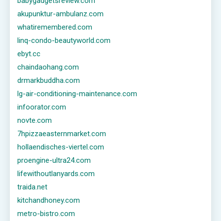
babygadgetsreview.com
akupunktur-ambulanz.com
whatiremembered.com
linq-condo-beautyworld.com
ebyt.cc
chaindaohang.com
drmarkbuddha.com
lg-air-conditioning-maintenance.com
infoorator.com
novte.com
7hpizzaeasternmarket.com
hollaendisches-viertel.com
proengine-ultra24.com
lifewithoutlanyards.com
traida.net
kitchandhoney.com
metro-bistro.com