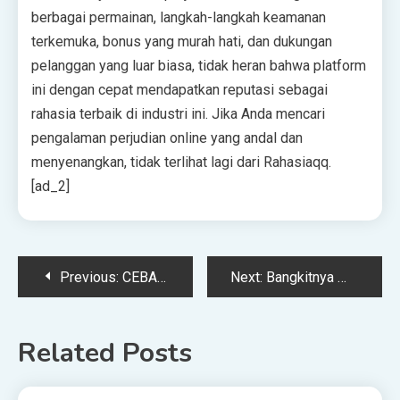
berbagai permainan, langkah-langkah keamanan
terkemuka, bonus yang murah hati, dan dukungan
pelanggan yang luar biasa, tidak heran bahwa platform
ini dengan cepat mendapatkan reputasi sebagai
rahasia terbaik di industri ini. Jika Anda mencari
pengalaman perjudian online yang andal dan
menyenangkan, tidak terlihat lagi dari Rahasiaqq.
[ad_2]
Post
Previous:
CEBANQQ: Tujuan akhir bagi penggemar poker
Next:
Bangkitnya Marioqq: Bagaimana Game Online Ini Mengambil Dunia Gaming
navigation
Related Posts