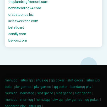
theplumbingfremont.com
newstrending24.com
ufabetbonus.biz
kelasweekend.com
betatk.net
aandly.com
bswoo.com
menuqq
|
situs qq
|
situs qq
|
qq poker
|
slot gacor
|
situs judi
bola
|
pkv games
|
pkv games
|
qq poker
|
bandarqq pkv
|
murniqq
|
hematqq
|
slot gacor
|
slot gacor
|
slot gacor
|
menuqq
|
murniqq
|
hematqq
|
pkv qq
|
pkv games
|
qq poker
|
bandarqq pkv
|
situs qq
|