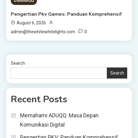
6 MINS READ
DominoQQ
Pengertian Pkv Games: Panduan Komprehensif
August 6, 2026
0
admin@thewhitewhitelights.com
Search
Search
Recent Posts
Memahami ADUQQ: Masa Depan
Komunikasi Digital
Pengertian PKV: Panduan Komprehensif