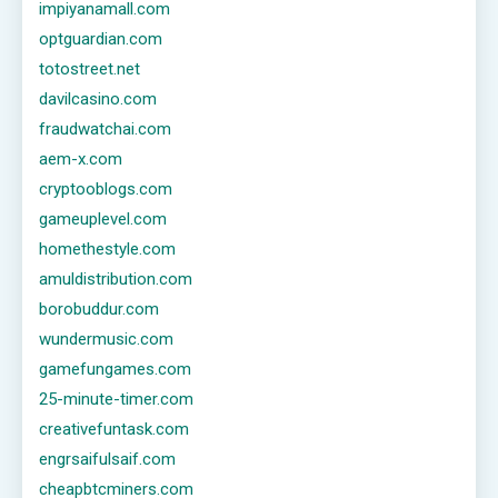
impiyanamall.com
optguardian.com
totostreet.net
davilcasino.com
fraudwatchai.com
aem-x.com
cryptooblogs.com
gameuplevel.com
homethestyle.com
amuldistribution.com
borobuddur.com
wundermusic.com
gamefungames.com
25-minute-timer.com
creativefuntask.com
engrsaifulsaif.com
cheapbtcminers.com