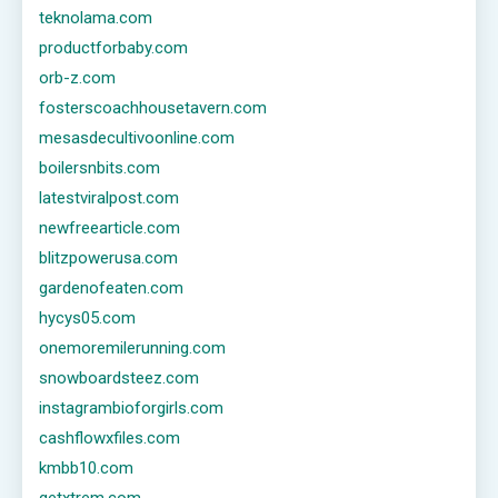
teknolama.com
productforbaby.com
orb-z.com
fosterscoachhousetavern.com
mesasdecultivoonline.com
boilersnbits.com
latestviralpost.com
newfreearticle.com
blitzpowerusa.com
gardenofeaten.com
hycys05.com
onemoremilerunning.com
snowboardsteez.com
instagrambioforgirls.com
cashflowxfiles.com
kmbb10.com