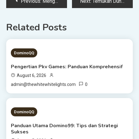
Post
Previous:
Mengungkap Kesuksesan Datukqq: Melihat Lebih Dekat Platform Judi Online Terkemuka di Indonesia
Next:
Temukan Dunia Divaqq yang Menyenangkan: Platform Game Online Terbaik
navigation
Related Posts
6 MINS READ
DominoQQ
Pengertian Pkv Games: Panduan Komprehensif
August 6, 2026
0
admin@thewhitewhitelights.com
5 MINS READ
DominoQQ
Panduan Utama Domino99: Tips dan Strategi
Sukses