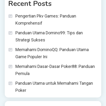
Recent Posts
Pengertian Pkv Games: Panduan
Komprehensif
Panduan Utama Domino99: Tips dan
Strategi Sukses
Memahami DominoQQ: Panduan Utama
Game Populer Ini
Memahami Dasar-Dasar Poker88: Panduan
Pemula
Panduan Utama untuk Memahami Tangan
Poker