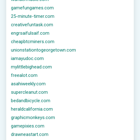
gamefungames.com
25-minute-timer.com
creativefuntask.com
engrsaifulsaif.com
cheapbtcminers.com
unionstationtogeorgetown.com
iamayudoc.com
mylittlebighead.com
freealot.com
asahiweekly.com
supercleanut.com
bedandbicycle.com
heraldcalifornia.com
graphicmonkeys.com
gamepixies.com
drawneastart.com