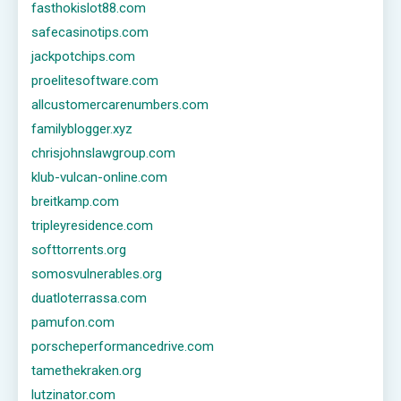
fasthokislot88.com
safecasinotips.com
jackpotchips.com
proelitesoftware.com
allcustomercarenumbers.com
familyblogger.xyz
chrisjohnslawgroup.com
klub-vulcan-online.com
breitkamp.com
tripleyresidence.com
softtorrents.org
somosvulnerables.org
duatloterrassa.com
pamufon.com
porscheperformancedrive.com
tamethekraken.org
lutzinator.com