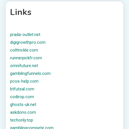
Links
prada-outlet.net
digigrowthpro.com
colttrickle.com
runnerpickfr.com
omnifuture.net
gamblingfunnels.com
pcos-help.com
btfutsal.com
codirop.com
ghosts-uk.net
askdono.com
techonly.top
gamblingcompete.com