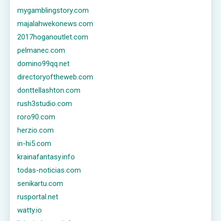
mygamblingstory.com
majalahwekonews.com
2017hoganoutlet.com
pelmanec.com
domino99qq.net
directoryoftheweb.com
donttellashton.com
rush3studio.com
roro90.com
herzio.com
in-hi5.com
krainafantasy.info
todas-noticias.com
senikartu.com
rusportal.net
watty.io