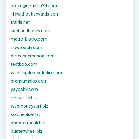
proengine-ultra24.com
lifewithoutlanyards.com
traida.net
kitchandhoney.com
metro-bistro.com
howtosolv.com
delicesdemanon.com
testboo.com
weddingdressstudio.com
premiumplox.com
yayosbk.com
neilhardie.biz
webmoneysurf.biz
kolohebluet.biz
shootermask.biz
busterwheel.biz