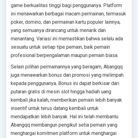
game berkualitas tinggi bagi penggunanya. Platform
ini menawarkan berbagai macam permainan, termasuk
poker, domino, dan permainan kartu populer lainnya,
yang semuanya dirancang untuk menarik dan
menantang. Variasi ini memastikan bahwa selalu ada
sesuatu untuk setiap tipe pemain, baik pemain
profesional berpengalaman maupun pemain biasa.
Selain pilihan permainannya yang beragam, Abangqq
juga menawarkan bonus dan promosi yang melimpah
kepada penggunanya. Bonus ini dapat berkisar dari
putaran gratis di mesin slot hingga hadiah uang
kembali jika kalah, memberikan pemain lebih banyak
insentif untuk terus datang kembali untuk
mendapatkan lebih banyak. Hal ini telah membantu
Abangqq membangun pengikut setia pemain yang
menghargai komitmen platform untuk menghargai