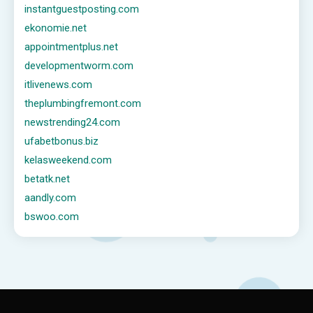
instantguestposting.com
ekonomie.net
appointmentplus.net
developmentworm.com
itlivenews.com
theplumbingfremont.com
newstrending24.com
ufabetbonus.biz
kelasweekend.com
betatk.net
aandly.com
bswoo.com