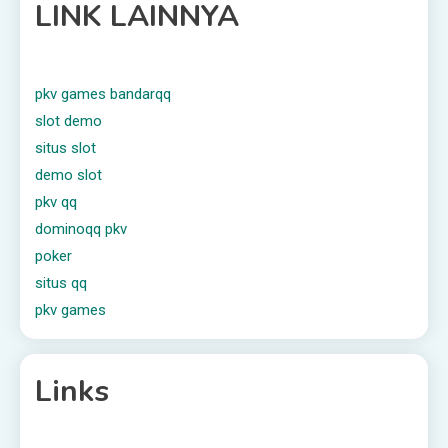
LINK LAINNYA
pkv games bandarqq
slot demo
situs slot
demo slot
pkv qq
dominoqq pkv
poker
situs qq
pkv games
Links