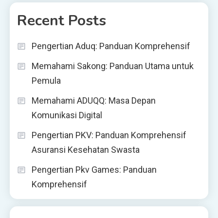
Recent Posts
Pengertian Aduq: Panduan Komprehensif
Memahami Sakong: Panduan Utama untuk
Pemula
Memahami ADUQQ: Masa Depan
Komunikasi Digital
Pengertian PKV: Panduan Komprehensif
Asuransi Kesehatan Swasta
Pengertian Pkv Games: Panduan
Komprehensif