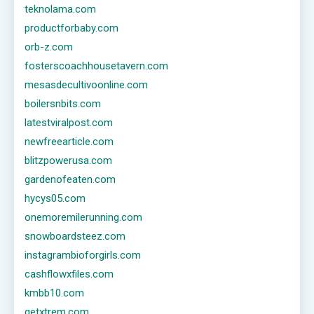
teknolama.com
productforbaby.com
orb-z.com
fosterscoachhousetavern.com
mesasdecultivoonline.com
boilersnbits.com
latestviralpost.com
newfreearticle.com
blitzpowerusa.com
gardenofeaten.com
hycys05.com
onemoremilerunning.com
snowboardsteez.com
instagrambioforgirls.com
cashflowxfiles.com
kmbb10.com
getxtrem.com