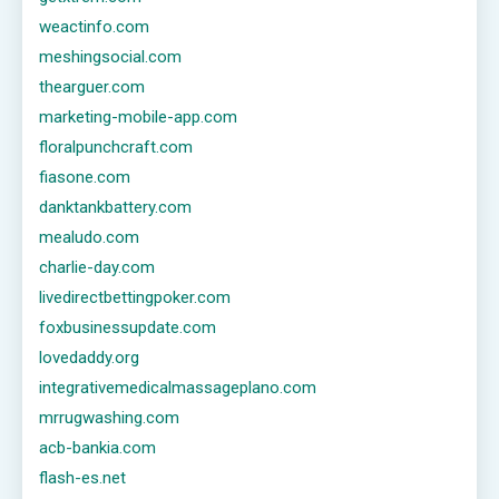
weactinfo.com
meshingsocial.com
thearguer.com
marketing-mobile-app.com
floralpunchcraft.com
fiasone.com
danktankbattery.com
mealudo.com
charlie-day.com
livedirectbettingpoker.com
foxbusinessupdate.com
lovedaddy.org
integrativemedicalmassageplano.com
mrrugwashing.com
acb-bankia.com
flash-es.net