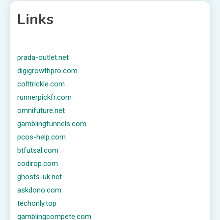
Links
prada-outlet.net
digigrowthpro.com
colttrickle.com
runnerpickfr.com
omnifuture.net
gamblingfunnels.com
pcos-help.com
btfutsal.com
codirop.com
ghosts-uk.net
askdono.com
techonly.top
gamblingcompete.com