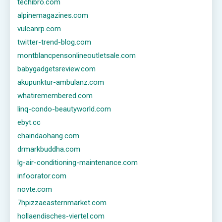
techibro.com
alpinemagazines.com
vulcanrp.com
twitter-trend-blog.com
montblancpensonlineoutletsale.com
babygadgetsreview.com
akupunktur-ambulanz.com
whatiremembered.com
linq-condo-beautyworld.com
ebyt.cc
chaindaohang.com
drmarkbuddha.com
lg-air-conditioning-maintenance.com
infoorator.com
novte.com
7hpizzaeasternmarket.com
hollaendisches-viertel.com