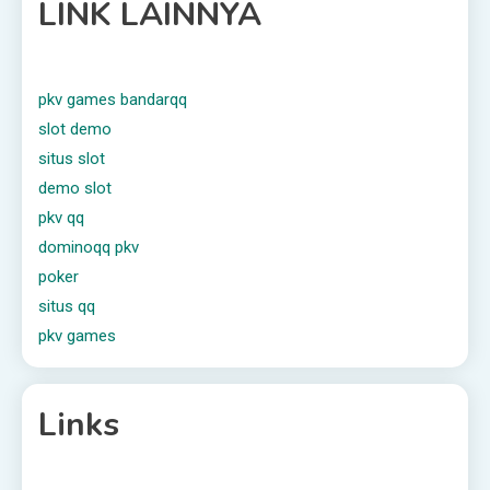
LINK LAINNYA
pkv games bandarqq
slot demo
situs slot
demo slot
pkv qq
dominoqq pkv
poker
situs qq
pkv games
Links