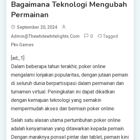
Bagaimana Teknologi Mengubah
Permainan
September 20, 2024
0
Tagged
Admin@thewhitewhitelights.com
Pkv Games
[ad_1]
Dalam beberapa tahun terakhir, poker online
mengalami lonjakan popularitas, dengan jutaan pemain
di seluruh dunia berpartisipasi dalam permainan dan
turnamen virtual. Peningkatan ini dapat dikaitkan
dengan kemajuan teknologi yang semakin
mempermudah akses dan bermain poker online.
Salah satu alasan utama pertumbuhan poker online
adalah kenyamanan yang ditawarkan kepada pemain.
Dengan maraknya ponsel pintar dan tablet, pemain kini