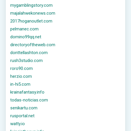
mygamblingstory.com
majalahwekonews.com
2017hoganoutlet.com
pelmanec.com
domino99qq.net
directoryoftheweb.com
donttellashton.com
rush3studio.com
roro90.com
herzio.com
in-hi5.com
krainafantasy.info
todas-noticias.com
senikartu.com
rusportal.net
watty.io