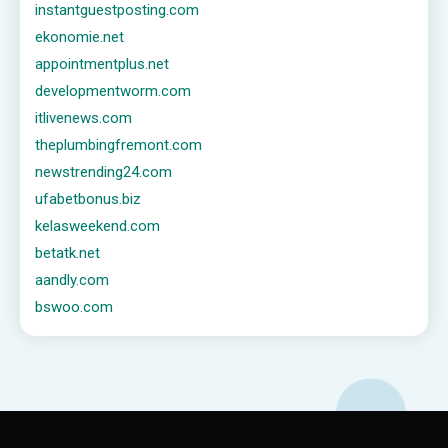
instantguestposting.com
ekonomie.net
appointmentplus.net
developmentworm.com
itlivenews.com
theplumbingfremont.com
newstrending24.com
ufabetbonus.biz
kelasweekend.com
betatk.net
aandly.com
bswoo.com