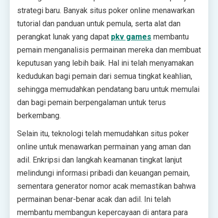
strategi baru. Banyak situs poker online menawarkan
tutorial dan panduan untuk pemula, serta alat dan
perangkat lunak yang dapat
pkv games
membantu
pemain menganalisis permainan mereka dan membuat
keputusan yang lebih baik. Hal ini telah menyamakan
kedudukan bagi pemain dari semua tingkat keahlian,
sehingga memudahkan pendatang baru untuk memulai
dan bagi pemain berpengalaman untuk terus
berkembang.
Selain itu, teknologi telah memudahkan situs poker
online untuk menawarkan permainan yang aman dan
adil. Enkripsi dan langkah keamanan tingkat lanjut
melindungi informasi pribadi dan keuangan pemain,
sementara generator nomor acak memastikan bahwa
permainan benar-benar acak dan adil. Ini telah
membantu membangun kepercayaan di antara para