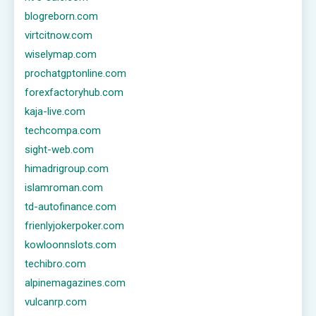
blogreborn.com
virtcitnow.com
wiselymap.com
prochatgptonline.com
forexfactoryhub.com
kaja-live.com
techcompa.com
sight-web.com
himadrigroup.com
islamroman.com
td-autofinance.com
frienlyjokerpoker.com
kowloonnslots.com
techibro.com
alpinemagazines.com
vulcanrp.com