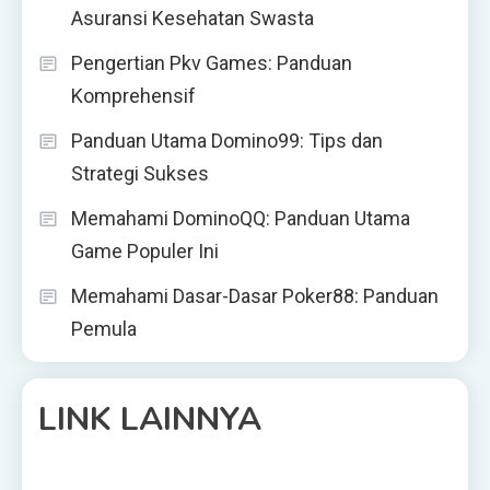
Asuransi Kesehatan Swasta
Pengertian Pkv Games: Panduan
Komprehensif
Panduan Utama Domino99: Tips dan
Strategi Sukses
Memahami DominoQQ: Panduan Utama
Game Populer Ini
Memahami Dasar-Dasar Poker88: Panduan
Pemula
LINK LAINNYA