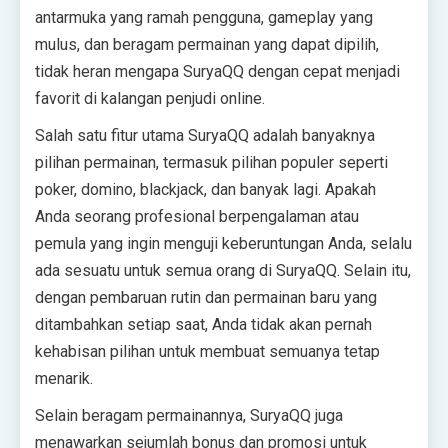
antarmuka yang ramah pengguna, gameplay yang
mulus, dan beragam permainan yang dapat dipilih,
tidak heran mengapa SuryaQQ dengan cepat menjadi
favorit di kalangan penjudi online.
Salah satu fitur utama SuryaQQ adalah banyaknya
pilihan permainan, termasuk pilihan populer seperti
poker, domino, blackjack, dan banyak lagi. Apakah
Anda seorang profesional berpengalaman atau
pemula yang ingin menguji keberuntungan Anda, selalu
ada sesuatu untuk semua orang di SuryaQQ. Selain itu,
dengan pembaruan rutin dan permainan baru yang
ditambahkan setiap saat, Anda tidak akan pernah
kehabisan pilihan untuk membuat semuanya tetap
menarik.
Selain beragam permainannya, SuryaQQ juga
menawarkan sejumlah bonus dan promosi untuk