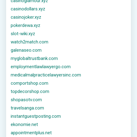
casinoglamour.xyz
casinodollars.xyz
casinojoker.xyz
pokerdewa.xyz
slot-wiki.xyz
watch2match.com
galenaseo.com
myglobaltrustbank.com
employmentlawlawyergo.com
medicalmalpracticelawyersinc.com
comportshop.com
topdecorshop.com
shopasotv.com
travelsanga.com
instantguestposting.com
ekonomie.net
appointmentplus.net