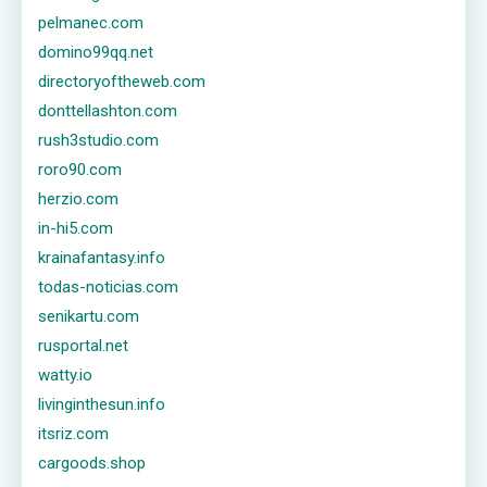
pelmanec.com
domino99qq.net
directoryoftheweb.com
donttellashton.com
rush3studio.com
roro90.com
herzio.com
in-hi5.com
krainafantasy.info
todas-noticias.com
senikartu.com
rusportal.net
watty.io
livinginthesun.info
itsriz.com
cargoods.shop