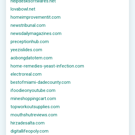
helpdesksoftwares.net
lovabowl.net
homeimprovementit.com
newstribunal.com
newsdailymagazines.com
preceptionhub.com
yeezislides.com
aobongdatotem.com
home-remedies-yeast-infection.com
electroreal.com
bestofmiami-dadecounty.com
ifoodieonyoutube.com
mineshoppingcart.com
topworkoutsupplies.com
mouthshutreviews.com
hirzadesalta.com
digitallifeopoly.com