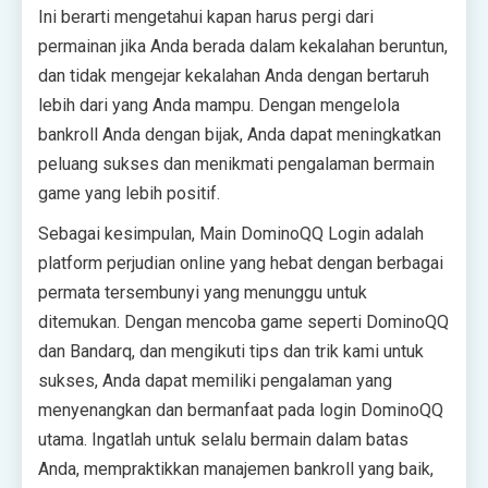
Ini berarti mengetahui kapan harus pergi dari
permainan jika Anda berada dalam kekalahan beruntun,
dan tidak mengejar kekalahan Anda dengan bertaruh
lebih dari yang Anda mampu. Dengan mengelola
bankroll Anda dengan bijak, Anda dapat meningkatkan
peluang sukses dan menikmati pengalaman bermain
game yang lebih positif.
Sebagai kesimpulan, Main DominoQQ Login adalah
platform perjudian online yang hebat dengan berbagai
permata tersembunyi yang menunggu untuk
ditemukan. Dengan mencoba game seperti DominoQQ
dan Bandarq, dan mengikuti tips dan trik kami untuk
sukses, Anda dapat memiliki pengalaman yang
menyenangkan dan bermanfaat pada login DominoQQ
utama. Ingatlah untuk selalu bermain dalam batas
Anda, mempraktikkan manajemen bankroll yang baik,