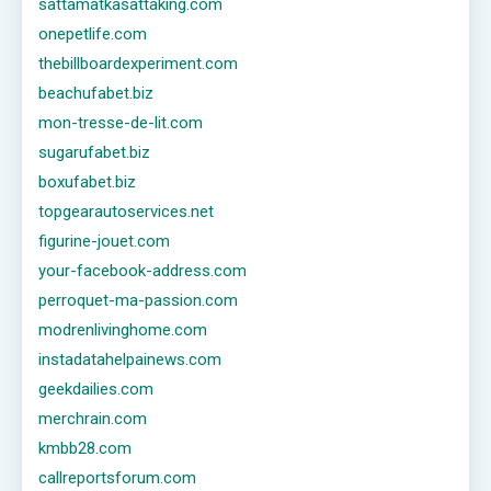
sattamatkasattaking.com
onepetlife.com
thebillboardexperiment.com
beachufabet.biz
mon-tresse-de-lit.com
sugarufabet.biz
boxufabet.biz
topgearautoservices.net
figurine-jouet.com
your-facebook-address.com
perroquet-ma-passion.com
modrenlivinghome.com
instadatahelpainews.com
geekdailies.com
merchrain.com
kmbb28.com
callreportsforum.com