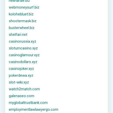
neilhardie.biz
webmoneysurf.biz
kolohebluet.biz
shootermask.biz
busterwheel.biz
shelfari.net
casinorussia.xyz
slotumcasino.xyz
casinoglamour.xyz
casinodollars.xyz
casinojoker.xyz
pokerdewa.xyz
slot-wiki.xyz
watch2match.com
galenaseo.com
myglobaltrustbank.com
employmentlawlawyergo.com