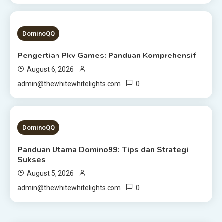
6 MINS READ
DominoQQ
Pengertian Pkv Games: Panduan Komprehensif
August 6, 2026
0
admin@thewhitewhitelights.com
5 MINS READ
DominoQQ
Panduan Utama Domino99: Tips dan Strategi
Sukses
August 5, 2026
0
admin@thewhitewhitelights.com