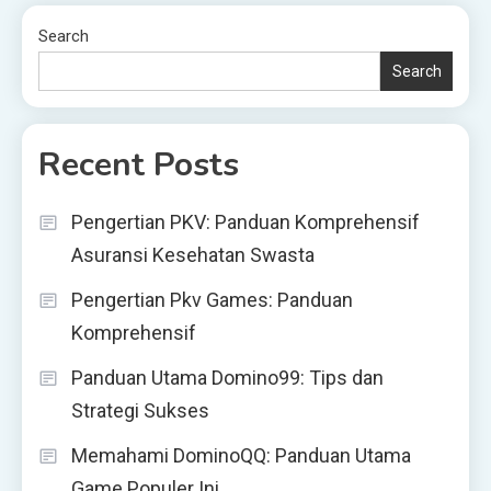
Search
Search
Recent Posts
Pengertian PKV: Panduan Komprehensif
Asuransi Kesehatan Swasta
Pengertian Pkv Games: Panduan
Komprehensif
Panduan Utama Domino99: Tips dan
Strategi Sukses
Memahami DominoQQ: Panduan Utama
Game Populer Ini