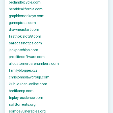
bedandbicycle.com
heraldcalifornia.com
graphicmonkeys.com
gamepixies.com
drawneastart.com
fasthokislot88.com
safecasinotips.com
jackpotchips.com
proelitesoftware.com
allcustomercarenumbers.com
familyblogger.xyz
chrisjohnslawgroup.com
klub-vulcan-online.com
breitkamp.com
tripleyresidence.com
softtorrents.org
somosvulnerables.org