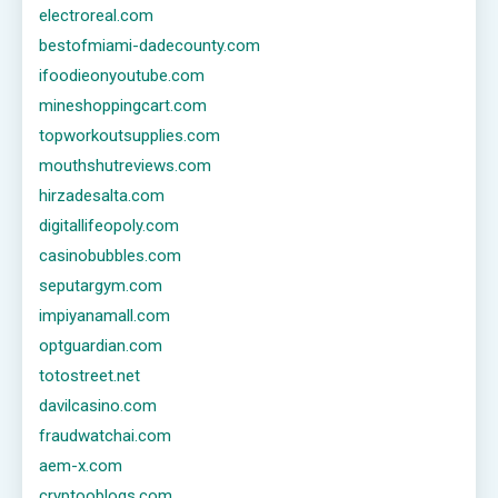
electroreal.com
bestofmiami-dadecounty.com
ifoodieonyoutube.com
mineshoppingcart.com
topworkoutsupplies.com
mouthshutreviews.com
hirzadesalta.com
digitallifeopoly.com
casinobubbles.com
seputargym.com
impiyanamall.com
optguardian.com
totostreet.net
davilcasino.com
fraudwatchai.com
aem-x.com
cryptooblogs.com