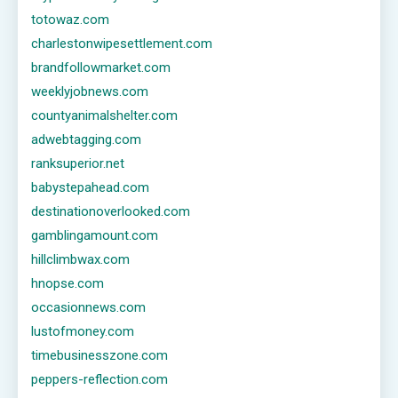
totowaz.com
charlestonwipesettlement.com
brandfollowmarket.com
weeklyjobnews.com
countyanimalshelter.com
adwebtagging.com
ranksuperior.net
babystepahead.com
destinationoverlooked.com
gamblingamount.com
hillclimbwax.com
hnopse.com
occasionnews.com
lustofmoney.com
timebusinesszone.com
peppers-reflection.com