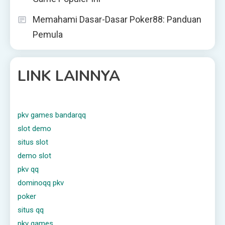
Memahami Dasar-Dasar Poker88: Panduan
Pemula
LINK LAINNYA
pkv games bandarqq
slot demo
situs slot
demo slot
pkv qq
dominoqq pkv
poker
situs qq
pkv games