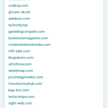
codirop.com
ghosts-uk.net
askdono.com
techonly.top
gamblingcompete.com
businesssmagazine.com
creativeinternetmedia.com
n95-sale.com
blogreborn.com
virtcitnow.com
wiselymap.com
prochatgptonline.com
forexfactoryhub.com
kaja-live.com
techcompa.com
sight-web.com