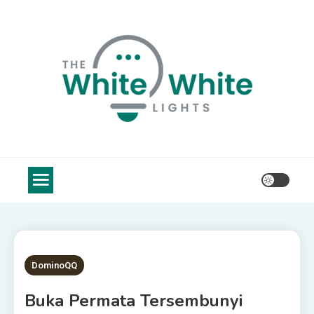
Skip
to
content
Waktu Yang Tepat Untuk
Jangan bermain slot online di waktu yang tidak tepat!!
Prioritaskan kepentingan pribadi anda sebelum bermain.
Bermain Judi Slot Online
2 MINS READ
DominoQQ
Buka Permata Tersembunyi