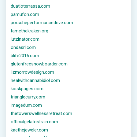
duatloterrassa.com
pamufon.com
porscheperformancedrive.com
tamethekraken.org
lutzinator.com
ondasrl.com
blife2016.com
glutenfreesnowboarder.com
lizmorrowdesign.com
healwithcannabidiol.com
kioskpages.com
trianglecurry.com
imagedum.com
thetowerswellnessretreat.com
officialgelatostrain.com
kaethejeweler.com