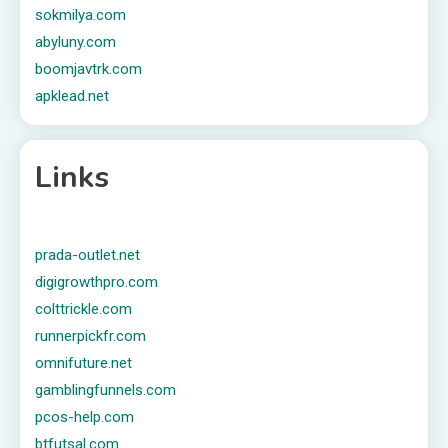
sokmilya.com
abyluny.com
boomjavtrk.com
apklead.net
Links
prada-outlet.net
digigrowthpro.com
colttrickle.com
runnerpickfr.com
omnifuture.net
gamblingfunnels.com
pcos-help.com
btfutsal.com