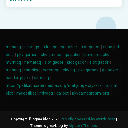
menuqq
|
situs qq
|
situs qq
|
qq poker
|
slot gacor
|
situs judi
bola
|
pkv games
|
pkv games
|
qq poker
|
bandarqq pkv
|
murniqq
|
hematqq
|
slot gacor
|
slot gacor
|
slot gacor
|
menuqq
|
murniqq
|
hematqq
|
pkv qq
|
pkv games
|
qq poker
|
bandarqq pkv
|
situs qq
|
https://pafikabupatenbaubau.org/mahjong-ways-2/
|
nolimit
slot
|
majestibet
|
miyaqq
|
gajibet
|
pkvgamesresmi.org
Copyright © ogma blog 2026
Proudly powered by WordPress
|
Theme: ogma-blog by
Mystery Themes
.