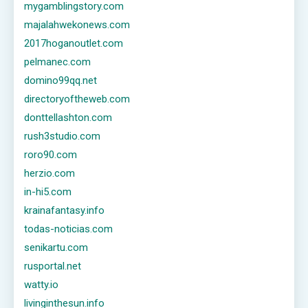
mygamblingstory.com
majalahwekonews.com
2017hoganoutlet.com
pelmanec.com
domino99qq.net
directoryoftheweb.com
donttellashton.com
rush3studio.com
roro90.com
herzio.com
in-hi5.com
krainafantasy.info
todas-noticias.com
senikartu.com
rusportal.net
watty.io
livinginthesun.info