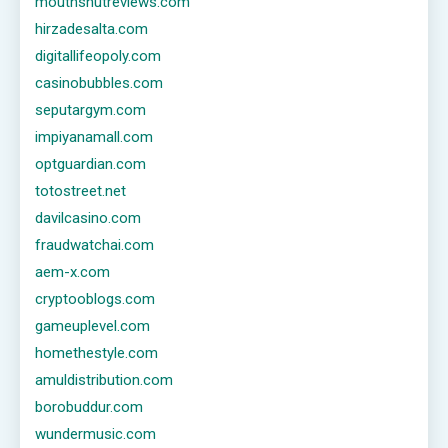
mouthshutreviews.com
hirzadesalta.com
digitallifeopoly.com
casinobubbles.com
seputargym.com
impiyanamall.com
optguardian.com
totostreet.net
davilcasino.com
fraudwatchai.com
aem-x.com
cryptooblogs.com
gameuplevel.com
homethestyle.com
amuldistribution.com
borobuddur.com
wundermusic.com