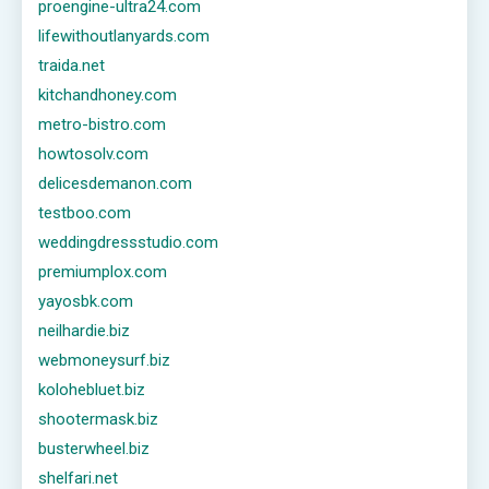
proengine-ultra24.com
lifewithoutlanyards.com
traida.net
kitchandhoney.com
metro-bistro.com
howtosolv.com
delicesdemanon.com
testboo.com
weddingdressstudio.com
premiumplox.com
yayosbk.com
neilhardie.biz
webmoneysurf.biz
kolohebluet.biz
shootermask.biz
busterwheel.biz
shelfari.net