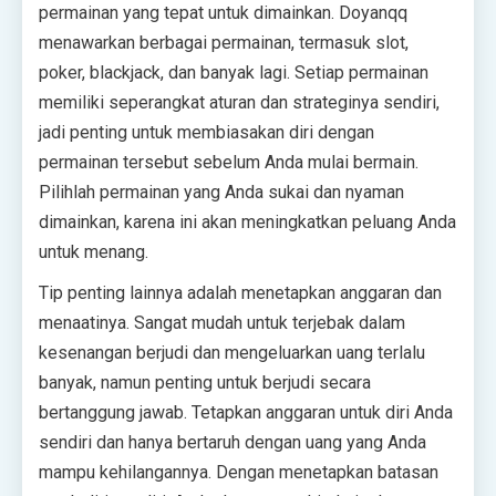
permainan yang tepat untuk dimainkan. Doyanqq
menawarkan berbagai permainan, termasuk slot,
poker, blackjack, dan banyak lagi. Setiap permainan
memiliki seperangkat aturan dan strateginya sendiri,
jadi penting untuk membiasakan diri dengan
permainan tersebut sebelum Anda mulai bermain.
Pilihlah permainan yang Anda sukai dan nyaman
dimainkan, karena ini akan meningkatkan peluang Anda
untuk menang.
Tip penting lainnya adalah menetapkan anggaran dan
menaatinya. Sangat mudah untuk terjebak dalam
kesenangan berjudi dan mengeluarkan uang terlalu
banyak, namun penting untuk berjudi secara
bertanggung jawab. Tetapkan anggaran untuk diri Anda
sendiri dan hanya bertaruh dengan uang yang Anda
mampu kehilangannya. Dengan menetapkan batasan