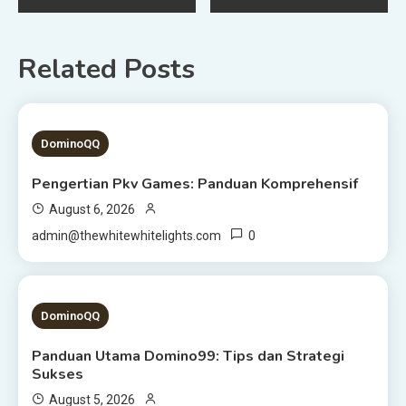
navigation
Related Posts
6 MINS READ
DominoQQ
Pengertian Pkv Games: Panduan Komprehensif
August 6, 2026
0
admin@thewhitewhitelights.com
5 MINS READ
DominoQQ
Panduan Utama Domino99: Tips dan Strategi
Sukses
August 5, 2026