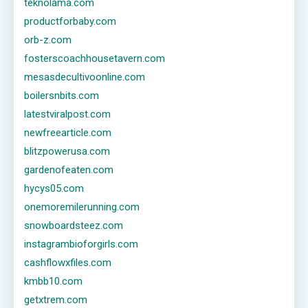
teknolama.com
productforbaby.com
orb-z.com
fosterscoachhousetavern.com
mesasdecultivoonline.com
boilersnbits.com
latestviralpost.com
newfreearticle.com
blitzpowerusa.com
gardenofeaten.com
hycys05.com
onemoremilerunning.com
snowboardsteez.com
instagrambioforgirls.com
cashflowxfiles.com
kmbb10.com
getxtrem.com