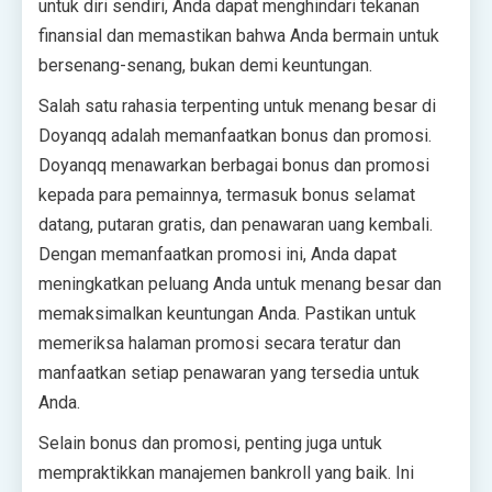
untuk diri sendiri, Anda dapat menghindari tekanan
finansial dan memastikan bahwa Anda bermain untuk
bersenang-senang, bukan demi keuntungan.
Salah satu rahasia terpenting untuk menang besar di
Doyanqq adalah memanfaatkan bonus dan promosi.
Doyanqq menawarkan berbagai bonus dan promosi
kepada para pemainnya, termasuk bonus selamat
datang, putaran gratis, dan penawaran uang kembali.
Dengan memanfaatkan promosi ini, Anda dapat
meningkatkan peluang Anda untuk menang besar dan
memaksimalkan keuntungan Anda. Pastikan untuk
memeriksa halaman promosi secara teratur dan
manfaatkan setiap penawaran yang tersedia untuk
Anda.
Selain bonus dan promosi, penting juga untuk
mempraktikkan manajemen bankroll yang baik. Ini