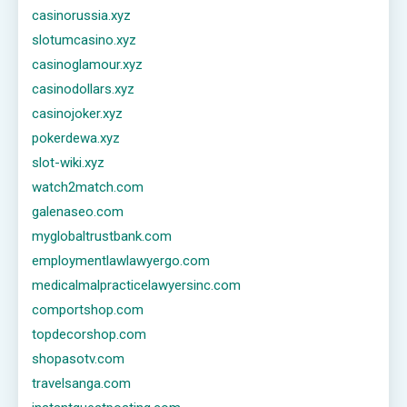
casinorussia.xyz
slotumcasino.xyz
casinoglamour.xyz
casinodollars.xyz
casinojoker.xyz
pokerdewa.xyz
slot-wiki.xyz
watch2match.com
galenaseo.com
myglobaltrustbank.com
employmentlawlawyergo.com
medicalmalpracticelawyersinc.com
comportshop.com
topdecorshop.com
shopasotv.com
travelsanga.com