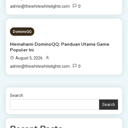
0
admin@thewhitewhitelights.com
5 MINS READ
DominoQQ
Memahami DominoQQ: Panduan Utama Game
Populer Ini
August 5, 2026
0
admin@thewhitewhitelights.com
Search
Search