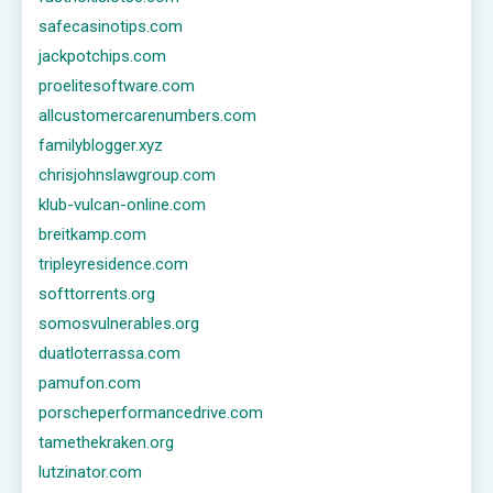
safecasinotips.com
jackpotchips.com
proelitesoftware.com
allcustomercarenumbers.com
familyblogger.xyz
chrisjohnslawgroup.com
klub-vulcan-online.com
breitkamp.com
tripleyresidence.com
softtorrents.org
somosvulnerables.org
duatloterrassa.com
pamufon.com
porscheperformancedrive.com
tamethekraken.org
lutzinator.com