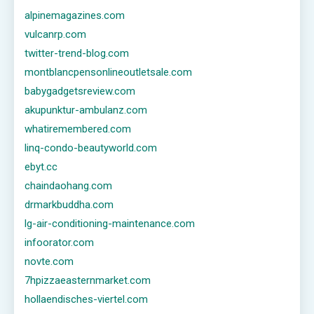
alpinemagazines.com
vulcanrp.com
twitter-trend-blog.com
montblancpensonlineoutletsale.com
babygadgetsreview.com
akupunktur-ambulanz.com
whatiremembered.com
linq-condo-beautyworld.com
ebyt.cc
chaindaohang.com
drmarkbuddha.com
lg-air-conditioning-maintenance.com
infoorator.com
novte.com
7hpizzaeasternmarket.com
hollaendisches-viertel.com