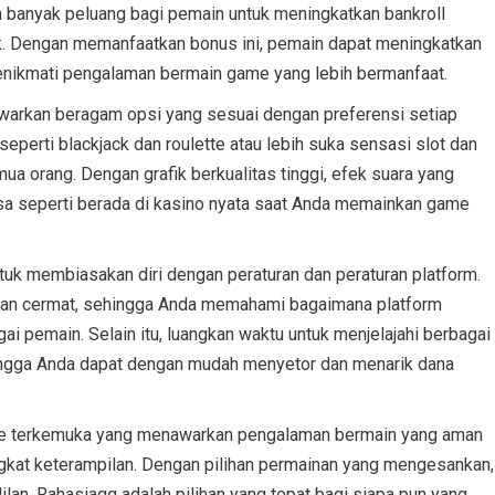
 banyak peluang bagi pemain untuk meningkatkan bankroll
. Dengan memanfaatkan bonus ini, pemain dapat meningkatkan
nikmati pengalaman bermain game yang lebih bermanfaat.
warkan beragam opsi yang sesuai dengan preferensi setiap
erti blackjack dan roulette atau lebih suka sensasi slot dan
a orang. Dengan grafik berkualitas tinggi, efek suara yang
asa seperti berada di kasino nyata saat Anda memainkan game
uk membiasakan diri dengan peraturan dan peraturan platform.
gan cermat, sehingga Anda memahami bagaimana platform
i pemain. Selain itu, luangkan waktu untuk menjelajahi berbagai
ingga Anda dapat dengan mudah menyetor dan menarik dana
ine terkemuka yang menawarkan pengalaman bermain yang aman
gkat keterampilan. Dengan pilihan permainan yang mengesankan,
lan, Rahasiaqq adalah pilihan yang tepat bagi siapa pun yang