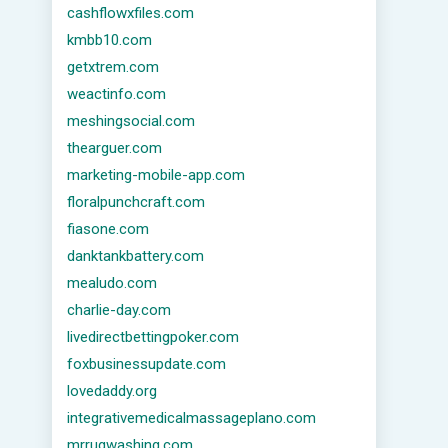
cashflowxfiles.com
kmbb10.com
getxtrem.com
weactinfo.com
meshingsocial.com
thearguer.com
marketing-mobile-app.com
floralpunchcraft.com
fiasone.com
danktankbattery.com
mealudo.com
charlie-day.com
livedirectbettingpoker.com
foxbusinessupdate.com
lovedaddy.org
integrativemedicalmassageplano.com
mrrugwashing.com