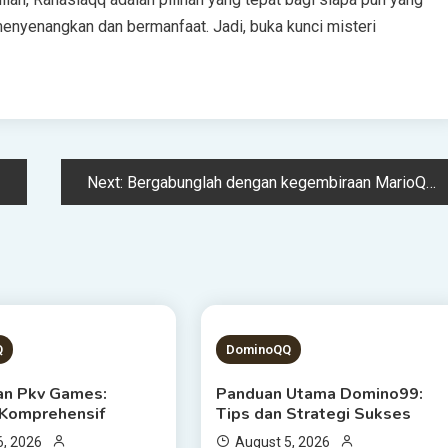
menyenangkan dan bermanfaat. Jadi, buka kunci misteri
Next:
Bergabunglah dengan kegembiraan MarioQQ: Tujuan utama untuk pemain poker online
S READ
5 MINS READ
Q
DominoQQ
an Pkv Games:
Panduan Utama Domino99:
Komprehensif
Tips dan Strategi Sukses
6, 2026
August 5, 2026