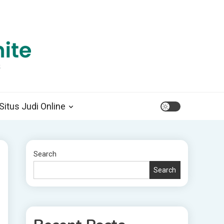
ermain Judi Slot Online
rioritaskan kepentingan pribadi anda sebelum bermain.
Situs Judi Online
Search
Search