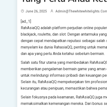
June 26, 2025
Admin@thewhitewhitelights.co
[ad_1]
RahAsiaQQ adalah platform perjudian online popule
blackjack, roulette, dan slot. Dengan antarmuka y
dengan cepat mendapatkan reputasi sebagai salah sa
menyelam ke dunia RahasiaQQ, penting untuk mema
dan apa yang perlu Anda ketahui sebelum bermain.
Salah satu fitur utama yang membedakan RahAsiaQQ 
memberikan pengalaman bermain game yang aman dan
untuk melindungi informasi pribadi dan keuangan 
Selain itu, RahAsiaQQ mempekerjakan tim profesio
kecurangan atau penipuan, memastikan bahwa pemai
Selain fokusnya pada keamanan, RahAsiaQQ juga 
memaksimalkan kemenangan mereka. Dari bonus sel