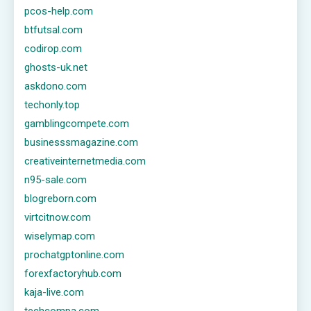
pcos-help.com
btfutsal.com
codirop.com
ghosts-uk.net
askdono.com
techonly.top
gamblingcompete.com
businesssmagazine.com
creativeinternetmedia.com
n95-sale.com
blogreborn.com
virtcitnow.com
wiselymap.com
prochatgptonline.com
forexfactoryhub.com
kaja-live.com