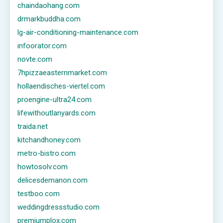
chaindaohang.com
drmarkbuddha.com
lg-air-conditioning-maintenance.com
infoorator.com
novte.com
7hpizzaeasternmarket.com
hollaendisches-viertel.com
proengine-ultra24.com
lifewithoutlanyards.com
traida.net
kitchandhoney.com
metro-bistro.com
howtosolv.com
delicesdemanon.com
testboo.com
weddingdressstudio.com
premiumplox.com