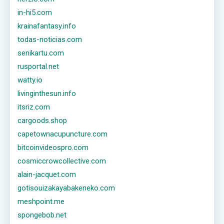
in-hi5.com
krainafantasy.info
todas-noticias.com
senikartu.com
rusportal.net
watty.io
livinginthesun.info
itsriz.com
cargoods.shop
capetownacupuncture.com
bitcoinvideospro.com
cosmiccrowcollective.com
alain-jacquet.com
gotisouizakayabakeneko.com
meshpoint.me
spongebob.net