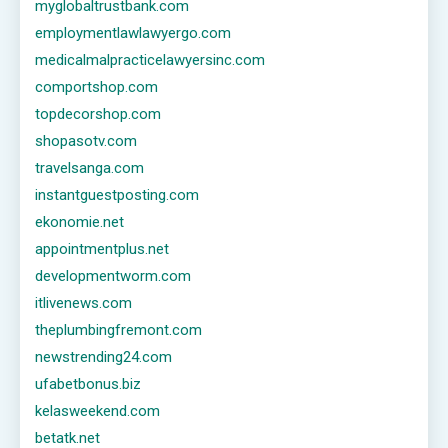
myglobaltrustbank.com
employmentlawlawyergo.com
medicalmalpracticelawyersinc.com
comportshop.com
topdecorshop.com
shopasotv.com
travelsanga.com
instantguestposting.com
ekonomie.net
appointmentplus.net
developmentworm.com
itlivenews.com
theplumbingfremont.com
newstrending24.com
ufabetbonus.biz
kelasweekend.com
betatk.net