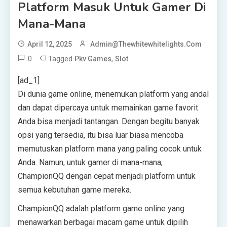
Platform Masuk Untuk Gamer Di
Mana-Mana
April 12, 2025
Admin@thewhitewhitelights.com
0
Tagged
,
Pkv Games
Slot
[ad_1]
Di dunia game online, menemukan platform yang andal
dan dapat dipercaya untuk memainkan game favorit
Anda bisa menjadi tantangan. Dengan begitu banyak
opsi yang tersedia, itu bisa luar biasa mencoba
memutuskan platform mana yang paling cocok untuk
Anda. Namun, untuk gamer di mana-mana,
ChampionQQ dengan cepat menjadi platform untuk
semua kebutuhan game mereka.
ChampionQQ adalah platform game online yang
menawarkan berbagai macam game untuk dipilih