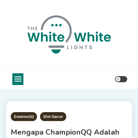
Skip
to
content
Waktu Yang Tepat Untuk
Jangan bermain slot online di waktu yang tidak tepat!!
Prioritaskan kepentingan pribadi anda sebelum bermain.
Bermain Judi Slot Online
2 MINS READ
DominoQQ
Slot Gacor
Mengapa ChampionQQ Adalah