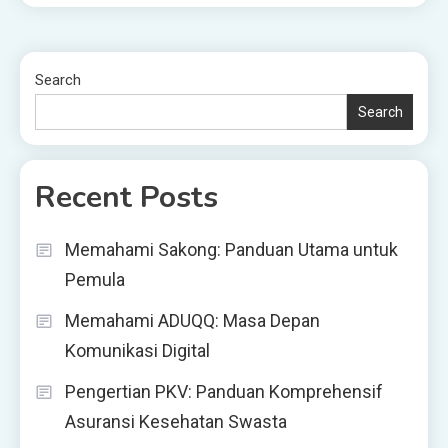
Search
Search
Recent Posts
Memahami Sakong: Panduan Utama untuk
Pemula
Memahami ADUQQ: Masa Depan
Komunikasi Digital
Pengertian PKV: Panduan Komprehensif
Asuransi Kesehatan Swasta