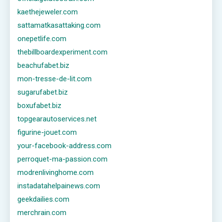
kaethejeweler.com
sattamatkasattaking.com
onepetlife.com
thebillboardexperiment.com
beachufabet.biz
mon-tresse-de-lit.com
sugarufabet.biz
boxufabet.biz
topgearautoservices.net
figurine-jouet.com
your-facebook-address.com
perroquet-ma-passion.com
modrenlivinghome.com
instadatahelpainews.com
geekdailies.com
merchrain.com