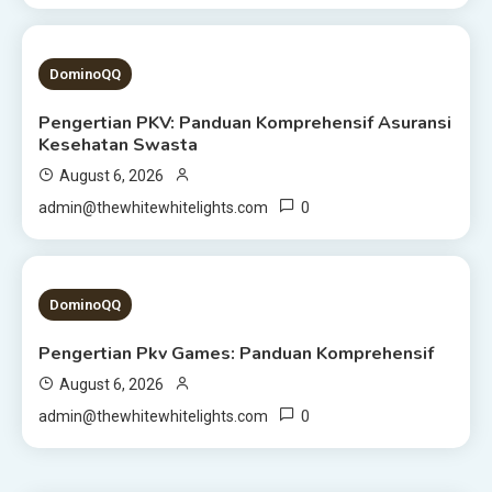
5 MINS READ
DominoQQ
Pengertian PKV: Panduan Komprehensif Asuransi
Kesehatan Swasta
August 6, 2026
0
admin@thewhitewhitelights.com
6 MINS READ
DominoQQ
Pengertian Pkv Games: Panduan Komprehensif
August 6, 2026
0
admin@thewhitewhitelights.com