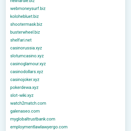
neilhardie.biz
webmoneysurf.biz
kolohebluet.biz
shootermask.biz
busterwheel.biz
shelfari.net
casinorussia.xyz
slotumcasino.xyz
casinoglamour.xyz
casinodollars.xyz
casinojoker.xyz
pokerdewa.xyz
slot-wiki.xyz
watch2match.com
galenaseo.com
myglobaltrustbank.com
employmentlawlawyergo.com