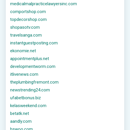
medicalmalpracticelawyersinc.com
comportshop.com
topdecorshop.com
shopasotv.com
travelsanga.com
instantguestposting.com
ekonomie.net
appointmentplus.net
developmentworm.com
itlivenews.com
theplumbingfremont.com
newstrending24.com
ufabetbonus.biz
kelasweekend.com
betatk.net
aandly.com
bswoo.com