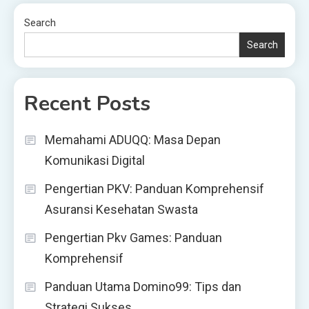
Search
Search
Recent Posts
Memahami ADUQQ: Masa Depan
Komunikasi Digital
Pengertian PKV: Panduan Komprehensif
Asuransi Kesehatan Swasta
Pengertian Pkv Games: Panduan
Komprehensif
Panduan Utama Domino99: Tips dan
Strategi Sukses