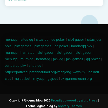
menuqq
|
situs qq
|
situs qq
|
qq poker
|
slot gacor
|
situs judi
bola
|
pkv games
|
pkv games
|
qq poker
|
bandarqq pkv
|
murniqq
|
hematqq
|
slot gacor
|
slot gacor
|
slot gacor
|
menuqq
|
murniqq
|
hematqq
|
pkv qq
|
pkv games
|
qq poker
|
bandarqq pkv
|
situs qq
|
https://pafikabupatenbaubau.org/mahjong-ways-2/
|
nolimit
slot
|
majestibet
|
miyaqq
|
gajibet
|
pkvgamesresmi.org
Copyright © ogma blog 2026
Proudly powered by WordPress
|
Theme: ogma-blog by
Mystery Themes
.