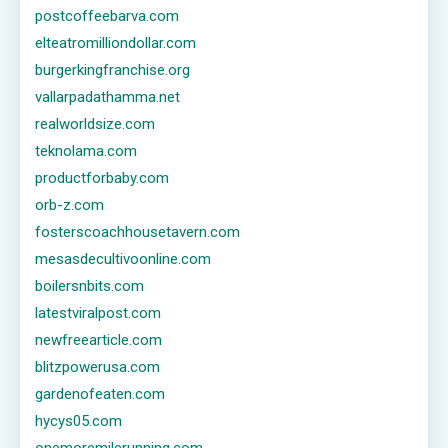
postcoffeebarva.com
elteatromilliondollar.com
burgerkingfranchise.org
vallarpadathamma.net
realworldsize.com
teknolama.com
productforbaby.com
orb-z.com
fosterscoachhousetavern.com
mesasdecultivoonline.com
boilersnbits.com
latestviralpost.com
newfreearticle.com
blitzpowerusa.com
gardenofeaten.com
hycys05.com