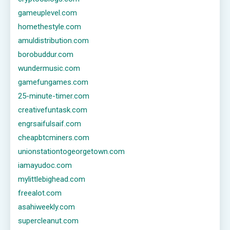
gameuplevel.com
homethestyle.com
amuldistribution.com
borobuddur.com
wundermusic.com
gamefungames.com
25-minute-timer.com
creativefuntask.com
engrsaifulsaif.com
cheapbtcminers.com
unionstationtogeorgetown.com
iamayudoc.com
mylittlebighead.com
freealot.com
asahiweekly.com
supercleanut.com