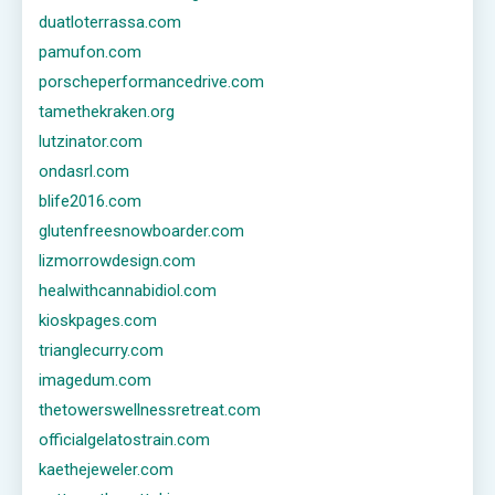
duatloterrassa.com
pamufon.com
porscheperformancedrive.com
tamethekraken.org
lutzinator.com
ondasrl.com
blife2016.com
glutenfreesnowboarder.com
lizmorrowdesign.com
healwithcannabidiol.com
kioskpages.com
trianglecurry.com
imagedum.com
thetowerswellnessretreat.com
officialgelatostrain.com
kaethejeweler.com