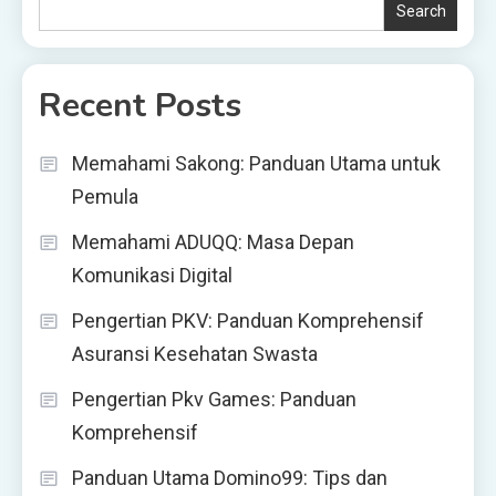
Search
Recent Posts
Memahami Sakong: Panduan Utama untuk
Pemula
Memahami ADUQQ: Masa Depan
Komunikasi Digital
Pengertian PKV: Panduan Komprehensif
Asuransi Kesehatan Swasta
Pengertian Pkv Games: Panduan
Komprehensif
Panduan Utama Domino99: Tips dan