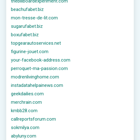
thebillboardexperiment.com
beachufabet.biz
mon-tresse-de-lit.com
sugarufabet.biz
boxufabet.biz
topgearautoservices.net
figurine-jouet.com
your-facebook-address.com
perroquet-ma-passion.com
modrenlivinghome.com
instadatahelpainews.com
geekdailies.com
merchrain.com
kmbb28.com
callreportsforum.com
sokmilya.com
abyluny.com