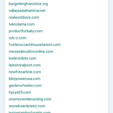
burgerkingfranchise.org
vallarpadathamma.net
realworldsize.com
teknolama.com
productforbaby.com
orb-z.com
fosterscoachhousetavern.com
mesasdecultivoonline.com
boilersnbits.com
latestviralpost.com
newfreearticle.com
blitzpowerusa.com
gardenofeaten.com
hycys05.com
onemoremilerunning.com
snowboardsteez.com
instagrambioforgirls.com