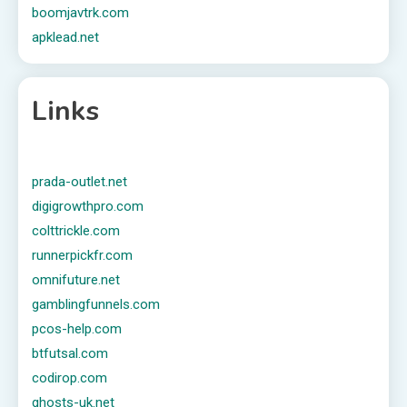
boomjavtrk.com
apklead.net
Links
prada-outlet.net
digigrowthpro.com
colttrickle.com
runnerpickfr.com
omnifuture.net
gamblingfunnels.com
pcos-help.com
btfutsal.com
codirop.com
ghosts-uk.net