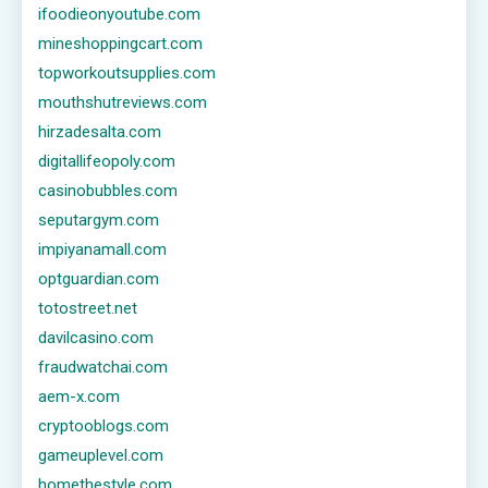
ifoodieonyoutube.com
mineshoppingcart.com
topworkoutsupplies.com
mouthshutreviews.com
hirzadesalta.com
digitallifeopoly.com
casinobubbles.com
seputargym.com
impiyanamall.com
optguardian.com
totostreet.net
davilcasino.com
fraudwatchai.com
aem-x.com
cryptooblogs.com
gameuplevel.com
homethestyle.com