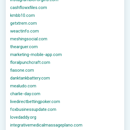
cashflowxfiles.com
kmbb10.com
getxtrem.com
weactinfo.com
meshingsocial.com
thearguer.com
marketing-mobile-app.com
floralpunchcraft.com
fiasone.com
danktankbattery.com
mealudo.com
charlie-day.com
livedirectbettingpoker.com
foxbusinessupdate.com
lovedaddy.org
integrativemedicalmassageplano.com