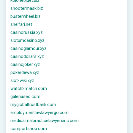
kolohebluet.biz
shootermask.biz
busterwheel.biz
shelfari.net
casinorussia.xyz
slotumcasino.xyz
casinoglamour.xyz
casinodollars.xyz
casinojoker.xyz
pokerdewa.xyz
slot-wiki.xyz
watch2match.com
galenaseo.com
myglobaltrustbank.com
employmentlawlawyergo.com
medicalmalpracticelawyersinc.com
comportshop.com