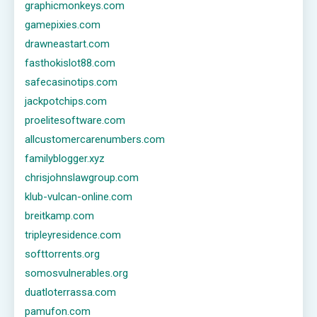
graphicmonkeys.com
gamepixies.com
drawneastart.com
fasthokislot88.com
safecasinotips.com
jackpotchips.com
proelitesoftware.com
allcustomercarenumbers.com
familyblogger.xyz
chrisjohnslawgroup.com
klub-vulcan-online.com
breitkamp.com
tripleyresidence.com
softtorrents.org
somosvulnerables.org
duatloterrassa.com
pamufon.com