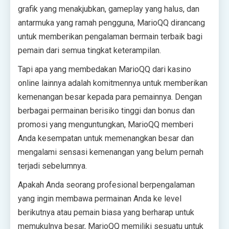
grafik yang menakjubkan, gameplay yang halus, dan
antarmuka yang ramah pengguna, MarioQQ dirancang
untuk memberikan pengalaman bermain terbaik bagi
pemain dari semua tingkat keterampilan.
Tapi apa yang membedakan MarioQQ dari kasino
online lainnya adalah komitmennya untuk memberikan
kemenangan besar kepada para pemainnya. Dengan
berbagai permainan berisiko tinggi dan bonus dan
promosi yang menguntungkan, MarioQQ memberi
Anda kesempatan untuk memenangkan besar dan
mengalami sensasi kemenangan yang belum pernah
terjadi sebelumnya.
Apakah Anda seorang profesional berpengalaman
yang ingin membawa permainan Anda ke level
berikutnya atau pemain biasa yang berharap untuk
memukulnya besar, MarioQQ memiliki sesuatu untuk