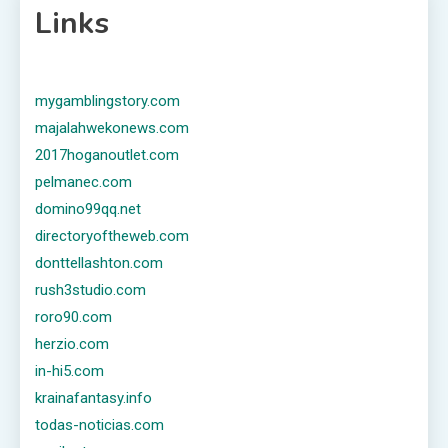
Links
mygamblingstory.com
majalahwekonews.com
2017hoganoutlet.com
pelmanec.com
domino99qq.net
directoryoftheweb.com
donttellashton.com
rush3studio.com
roro90.com
herzio.com
in-hi5.com
krainafantasy.info
todas-noticias.com