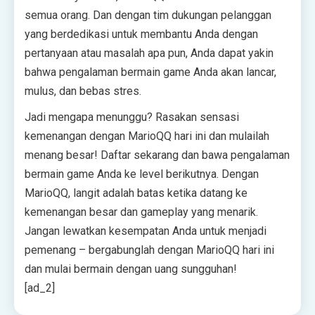
semua orang. Dan dengan tim dukungan pelanggan
yang berdedikasi untuk membantu Anda dengan
pertanyaan atau masalah apa pun, Anda dapat yakin
bahwa pengalaman bermain game Anda akan lancar,
mulus, dan bebas stres.
Jadi mengapa menunggu? Rasakan sensasi
kemenangan dengan MarioQQ hari ini dan mulailah
menang besar! Daftar sekarang dan bawa pengalaman
bermain game Anda ke level berikutnya. Dengan
MarioQQ, langit adalah batas ketika datang ke
kemenangan besar dan gameplay yang menarik.
Jangan lewatkan kesempatan Anda untuk menjadi
pemenang – bergabunglah dengan MarioQQ hari ini
dan mulai bermain dengan uang sungguhan!
[ad_2]