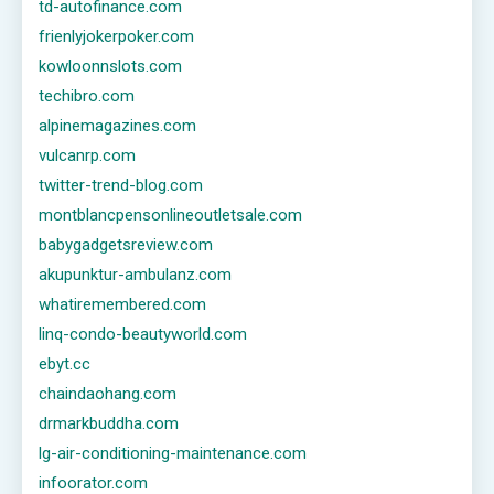
td-autofinance.com
frienlyjokerpoker.com
kowloonnslots.com
techibro.com
alpinemagazines.com
vulcanrp.com
twitter-trend-blog.com
montblancpensonlineoutletsale.com
babygadgetsreview.com
akupunktur-ambulanz.com
whatiremembered.com
linq-condo-beautyworld.com
ebyt.cc
chaindaohang.com
drmarkbuddha.com
lg-air-conditioning-maintenance.com
infoorator.com