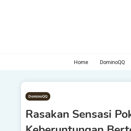
Skip
to
content
Home
DominoQQ
2 MINS READ
DominoQQ
Rasakan Sensasi Po
Keberuntungan Bert