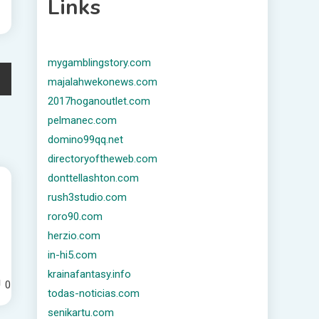
Links
mygamblingstory.com
majalahwekonews.com
2017hoganoutlet.com
pelmanec.com
domino99qq.net
directoryoftheweb.com
donttellashton.com
rush3studio.com
roro90.com
herzio.com
in-hi5.com
krainafantasy.info
0
todas-noticias.com
senikartu.com