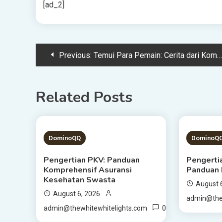
[ad_2]
Post
Previous:
Temui Para Pemain: Cerita dari Komunitas PelangiQQ
navigation
Related Posts
5 MINS READ
6 MIN
DominoQQ
DominoQ
Pengertian PKV: Panduan
Pengerti
Komprehensif Asuransi
Panduan 
Kesehatan Swasta
August 
August 6, 2026
admin@the
0
admin@thewhitewhitelights.com