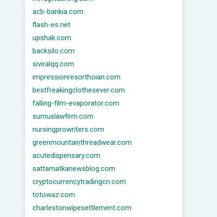
acb-bankia.com
flash-es.net
upshak.com
backsilo.com
siviralqq.com
impressionresorthoian.com
bestfreakingclothesever.com
falling-film-evaporator.com
sumuslawfirm.com
nursingprowriters.com
greenmountainthreadwear.com
acutedispensary.com
sattamatkanewsblog.com
cryptocurrencytradingcn.com
totowaz.com
charlestonwipesettlement.com