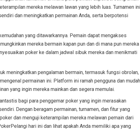
eterampilan mereka melawan lawan yang lebih luas. Turnamen in
sendiri dan meningkatkan permainan Anda, serta berpotensi
h kemudahan yang ditawarkannya. Pemain dapat mengakses
 memungkinkan mereka bermain kapan pun dan di mana pun mereka
enyesuaikan poker ke dalam jadwal sibuk mereka dan menikmati
tuk meningkatkan pengalaman bermain, termasuk fungsi obrolan,
ru mengenal permainan ini. Platform ini ramah pengguna dan muda
an yang ingin mereka mainkan dan segera memulai.
fantastis bagi para penggemar poker yang ingin merasakan
ndiri. Dengan beragam permainan, turnamen, dan fitur yang
 poker dan menguji keterampilan mereka melawan pemain dari
kerPelangi hari ini dan lihat apakah Anda memiliki apa yang