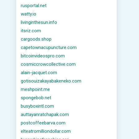
rusportal.net
watty.io
livinginthesun.info
itsriz.com
cargoods.shop
capetownacupuncture.com
bitcoinvideospro.com
cosmiccrowcollective.com
alain-jacquet.com
gotisouizakayabakeneko.com
meshpoint.me
spongebob.net
busyboxintl.com
auttayanratchapak.com
postcoffeebarva.com
elteatromilliondollar.com