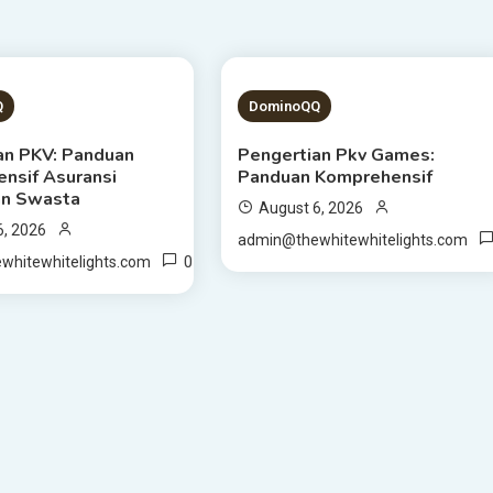
S READ
6 MINS READ
Q
DominoQQ
an PKV: Panduan
Pengertian Pkv Games:
nsif Asuransi
Panduan Komprehensif
an Swasta
August 6, 2026
6, 2026
admin@thewhitewhitelights.com
0
whitewhitelights.com