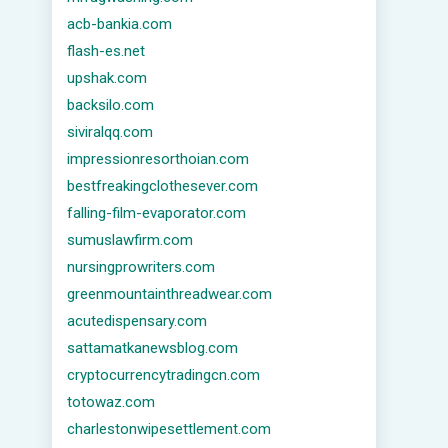
acb-bankia.com
flash-es.net
upshak.com
backsilo.com
siviralqq.com
impressionresorthoian.com
bestfreakingclothesever.com
falling-film-evaporator.com
sumuslawfirm.com
nursingprowriters.com
greenmountainthreadwear.com
acutedispensary.com
sattamatkanewsblog.com
cryptocurrencytradingcn.com
totowaz.com
charlestonwipesettlement.com