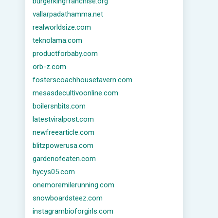
burgerkingfranchise.org
vallarpadathamma.net
realworldsize.com
teknolama.com
productforbaby.com
orb-z.com
fosterscoachhousetavern.com
mesasdecultivoonline.com
boilersnbits.com
latestviralpost.com
newfreearticle.com
blitzpowerusa.com
gardenofeaten.com
hycys05.com
onemoremilerunning.com
snowboardsteez.com
instagrambioforgirls.com