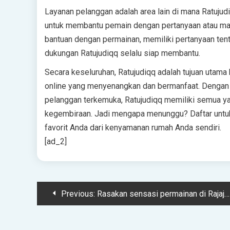
Layanan pelanggan adalah area lain di mana Ratujud
untuk membantu pemain dengan pertanyaan atau ma
bantuan dengan permainan, memiliki pertanyaan tent
dukungan Ratujudiqq selalu siap membantu.
Secara keseluruhan, Ratujudiqq adalah tujuan utam
online yang menyenangkan dan bermanfaat. Dengan b
pelanggan terkemuka, Ratujudiqq memiliki semua ya
kegembiraan. Jadi mengapa menunggu? Daftar untuk 
favorit Anda dari kenyamanan rumah Anda sendiri.
[ad_2]
Post
Previous:
Rasakan sensasi permainan di Rajajudiqq
navigation