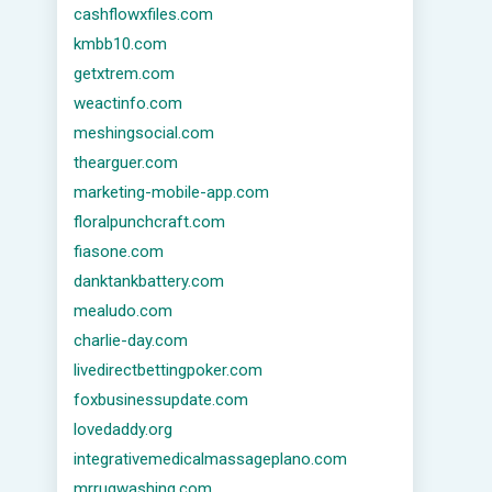
cashflowxfiles.com
kmbb10.com
getxtrem.com
weactinfo.com
meshingsocial.com
thearguer.com
marketing-mobile-app.com
floralpunchcraft.com
fiasone.com
danktankbattery.com
mealudo.com
charlie-day.com
livedirectbettingpoker.com
foxbusinessupdate.com
lovedaddy.org
integrativemedicalmassageplano.com
mrrugwashing.com