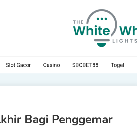
Waktu Yang Tepat Untuk B
Jangan bermain slot online di waktu yang tidak tepat!! P
Slot Gacor
Casino
SBOBET88
Togel
Akhir Bagi Penggemar