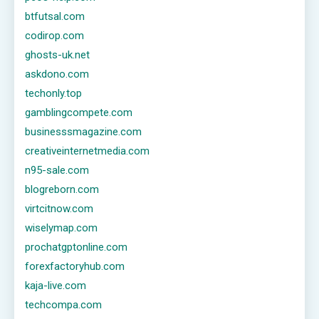
btfutsal.com
codirop.com
ghosts-uk.net
askdono.com
techonly.top
gamblingcompete.com
businesssmagazine.com
creativeinternetmedia.com
n95-sale.com
blogreborn.com
virtcitnow.com
wiselymap.com
prochatgptonline.com
forexfactoryhub.com
kaja-live.com
techcompa.com