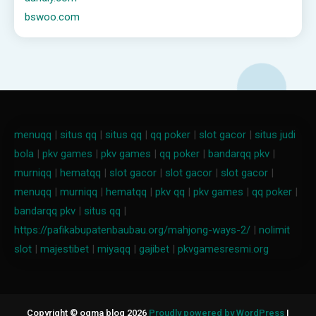
bswoo.com
menuqq
|
situs qq
|
situs qq
|
qq poker
|
slot gacor
|
situs judi
bola
|
pkv games
|
pkv games
|
qq poker
|
bandarqq pkv
|
murniqq
|
hematqq
|
slot gacor
|
slot gacor
|
slot gacor
|
menuqq
|
murniqq
|
hematqq
|
pkv qq
|
pkv games
|
qq poker
|
bandarqq pkv
|
situs qq
|
https://pafikabupatenbaubau.org/mahjong-ways-2/
|
nolimit
slot
|
majestibet
|
miyaqq
|
gajibet
|
pkvgamesresmi.org
Copyright © ogma blog 2026
Proudly powered by WordPress
|