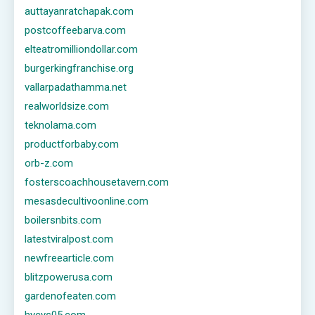
auttayanratchapak.com
postcoffeebarva.com
elteatromilliondollar.com
burgerkingfranchise.org
vallarpadathamma.net
realworldsize.com
teknolama.com
productforbaby.com
orb-z.com
fosterscoachhousetavern.com
mesasdecultivoonline.com
boilersnbits.com
latestviralpost.com
newfreearticle.com
blitzpowerusa.com
gardenofeaten.com