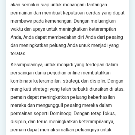
akan semakin siap untuk menangani tantangan
permainan dan membuat keputusan cerdas yang dapat
membawa pada kemenangan. Dengan meluangkan
waktu dan upaya untuk meningkatkan keterampilan
Anda, Anda dapat membedakan diri Anda dari pesaing
dan meningkatkan peluang Anda untuk menjadi yang
teratas.
Kesimpulannya, untuk menjadi yang terdepan dalam
persaingan dunia perjudian online membutuhkan
kombinasi keterampilan, strategi, dan disiplin. Dengan
mengikuti strategi yang telah terbukti diuraikan di atas,
pemain dapat meningkatkan peluang keberhasilan
mereka dan mengungguli pesaing mereka dalam
permainan seperti Dominoqq. Dengan tetap fokus,
disiplin, dan terus meningkatkan keterampilannya,
pemain dapat memaksimalkan peluangnya untuk