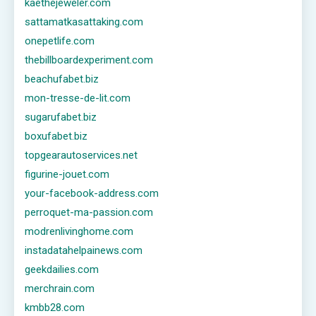
kaethejeweler.com
sattamatkasattaking.com
onepetlife.com
thebillboardexperiment.com
beachufabet.biz
mon-tresse-de-lit.com
sugarufabet.biz
boxufabet.biz
topgearautoservices.net
figurine-jouet.com
your-facebook-address.com
perroquet-ma-passion.com
modrenlivinghome.com
instadatahelpainews.com
geekdailies.com
merchrain.com
kmbb28.com