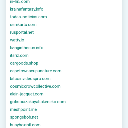
in-hi5.com
krainafantasy.info
todas-noticias.com
senikartu.com
rusportal.net
watty.io
livinginthesun.info
itsriz.com
cargoods.shop
capetownacupuncture.com
bitcoinvideospro.com
cosmiccrowcollective.com
alain-jacquet.com
gotisouizakayabakeneko.com
meshpoint.me
spongebob.net
busyboxintl.com