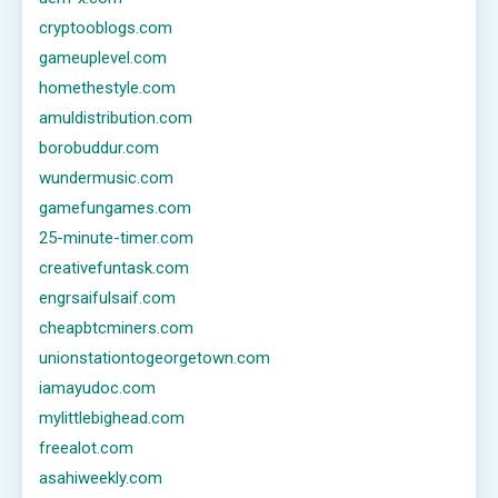
cryptooblogs.com
gameuplevel.com
homethestyle.com
amuldistribution.com
borobuddur.com
wundermusic.com
gamefungames.com
25-minute-timer.com
creativefuntask.com
engrsaifulsaif.com
cheapbtcminers.com
unionstationtogeorgetown.com
iamayudoc.com
mylittlebighead.com
freealot.com
asahiweekly.com