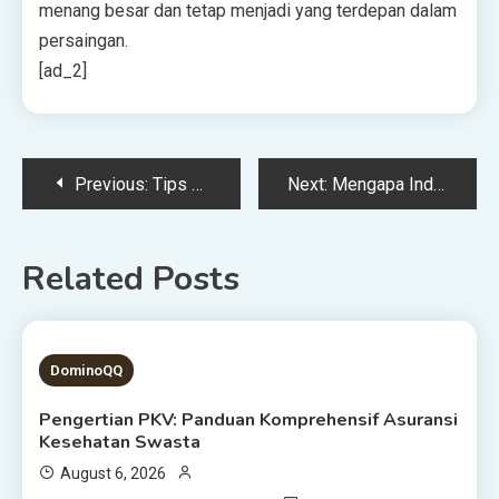
menang besar dan tetap menjadi yang terdepan dalam
persaingan.
[ad_2]
Post
Previous:
Tips dan Trik Maindomino99 untuk Mendominasi Tabel
Next:
Mengapa Indoqq Menjadi Platform Game Online Terbaik untuk Pemain Semua Level
navigation
Related Posts
5 MINS READ
DominoQQ
Pengertian PKV: Panduan Komprehensif Asuransi
Kesehatan Swasta
August 6, 2026