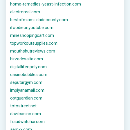
home-remedies-yeast-infection.com
electroreal.com
bestofmiami-dadecounty.com
ifoodieonyoutube.com
mineshoppingcart.com
topworkoutsupplies.com
mouthshutreviews.com
hirzadesalta.com
digitallifeopoly.com
casinobubbles.com
seputargym.com
impiyanamall.com
optguardian.com
totostreet.net
davilcasino.com
fraudwatchai.com
aem-x.com