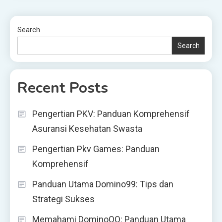
Search
Search
Recent Posts
Pengertian PKV: Panduan Komprehensif
Asuransi Kesehatan Swasta
Pengertian Pkv Games: Panduan
Komprehensif
Panduan Utama Domino99: Tips dan
Strategi Sukses
Memahami DominoQQ: Panduan Utama