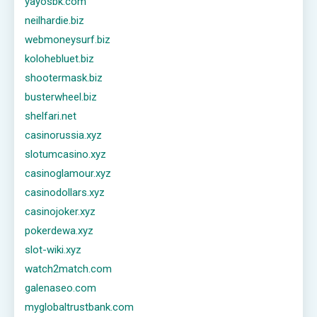
yayosbk.com
neilhardie.biz
webmoneysurf.biz
kolohebluet.biz
shootermask.biz
busterwheel.biz
shelfari.net
casinorussia.xyz
slotumcasino.xyz
casinoglamour.xyz
casinodollars.xyz
casinojoker.xyz
pokerdewa.xyz
slot-wiki.xyz
watch2match.com
galenaseo.com
myglobaltrustbank.com